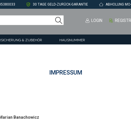
35380033
30 TAGE GELD-ZURÜCK-GARANTIE
ABHOLUNG MO-F
LOGIN
REGIST
RSICHERUNG & ZUBEHÖR
HAUSNUMMER
LÜFTER
SALE
BÜRSTE HEIZKESSELSTANGE
KISTENGRIFFE
KEN
MÖBELZUBEHÖR
IMPRESSUM
IERE
SCHATULLEN-VERSCHLÜSSE
PSCHLOSS
SCHÄKEL, KETTENWIRBEL
HAKEN
TORSCHARNIERE
FFE
TÜRHALTER
, Marian Banachowicz
GSCHLÖSSER
WERKZEUGE