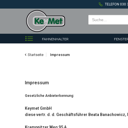
TELEFON 030 
FAHNENHALTER
FENSTE
GARTENBEDARF
ROHRBE
Startseite
Impressum
KARABINERHAKEN
KESSEL
LADENBÄNDER
LASTHA
MUTTER UND SCHRAUBEN
SCHARN
Impressum
SCHMIEDEEISEN BESCHLÄGE
SCHNAP
Gesetzliche Anbieterkennung:
SPANNVERSCHLÜSSE
STURM
TÜRDRÜCKER
TÜRGRI
Keymet GmbH
diese vertr. d. d. Geschäftsführer Beata Banachowicz
VOGELHÄUSER INSEKTENHÄUSER
VORHAN
ÜBERFALLE
Krampnitzer Weg 95 A