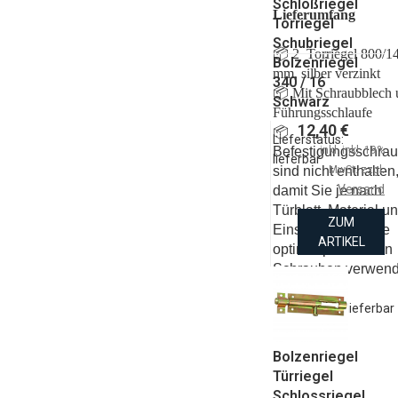
Schloßriegel
Lieferumfang
Torriegel
Schubriegel
📦
2 Torriegel 800/1
Bolzenriegel
mm, silber verzinkt
340 / 16
📦
Mit Schraubblech 
Schwarz
Führungsschlaufe
12,40 €
📦
Lieferstatus:
inkl. inkl. 19%
Befestigungsschra
lieferbar
MwSt. zzgl.
sind nicht enthalten
Versand
damit Sie je nach
Türblatt, Material u
ZUM
Einsatzbereich die
ARTIKEL
optimal passenden
Schrauben verwen
können.
Lieferstatus: lieferbar
Bolzenriegel
Türriegel
Schlossriegel