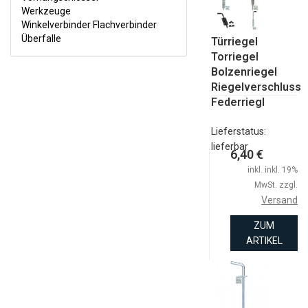
WERKZEUGE
Werkzeuge
Winkelverbinder Flachverbinder
WINKELVERBINDER FLACHVERBINDER
Überfalle
Türriegel
ÜBERFALLE
Torriegel
Bolzenriegel
Riegelverschluss
Federriegl
Lieferstatus:
lieferbar
6,40 €
inkl. inkl. 19%
MwSt. zzgl.
Versand
ZUM
ARTIKEL