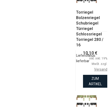
Torriegel
Bolzenriegel
Schubriegel
Türriegel
Schlossriegel
Torriegel 280 /
16
10,10 €
Lieferstatus:
inkl. inkl. 19%
lieferbar
MwSt. zzgl.
Versand
ZUM
ARTIKEL