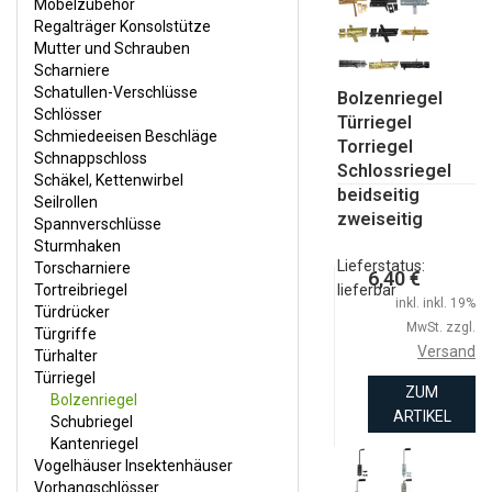
Möbelzubehör
SCHNAPPSCHLOSS
Regalträger Konsolstütze
Mutter und Schrauben
SCHÄKEL, KETTENWIRBEL
Scharniere
SEILROLLEN
Schatullen-Verschlüsse
Bolzenriegel
Schlösser
Türriegel
SPANNVERSCHLÜSSE
Schmiedeeisen Beschläge
Torriegel
Schnappschloss
STURMHAKEN
Schlossriegel
Schäkel, Kettenwirbel
beidseitig
TORSCHARNIERE
Seilrollen
zweiseitig
Spannverschlüsse
TORTREIBRIEGEL
Sturmhaken
Lieferstatus:
Torscharniere
TÜRDRÜCKER
6,40 €
Tortreibriegel
lieferbar
inkl. inkl. 19%
TÜRGRIFFE
Türdrücker
MwSt. zzgl.
Türgriffe
TÜRHALTER
Versand
Türhalter
Türriegel
TÜRRIEGEL
ZUM
Bolzenriegel
ARTIKEL
Schubriegel
VOGELHÄUSER INSEKTENHÄUSER
Kantenriegel
VORHANGSCHLÖSSER
Vogelhäuser Insektenhäuser
Vorhangschlösser