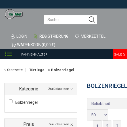
LOGIN
REGISTRIERUNG
MERKZETTEL
WARENKORB (0,00 €)
FAHNENHALTER
SALE %
FENSTERSICHERUNG & ZUBEHÖR
Startseite
Türriegel
>
Bolzenriegel
HAUSNUMMER
ZAUNZUBEHÖR
BOLZENRIEGE
Kategorie
Zurücksetzen
GARTENBEDARF
Bolzenriegel
ROHRBELÜFTER
SALE
GARDEROBENHAKEN
Preis
Zurücksetzen
1
2
3