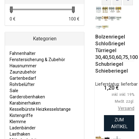
KARABINERHAKEN
KESSELBÜRSTE HEIZKESSELSTANGE
0 €
100 €
KISTENGRIFFE
Bolzenriegel
KLEMME
Kategorien
Schloßriegel
LADENBÄNDER
Türriegel
Fahnenhalter
30,40,50,60,75,100
LASTHAKEN
Fenstersicherung & Zubehör
Schubriegel
Hausnummer
MÖBELZUBEHÖR
Schieberiegel
Zaunzubehör
Gartenbedarf
REGALTRÄGER KONSOLSTÜTZE
Lieferstatus: lieferbar
Rohrbelüfter
1,20 €
MUTTER UND SCHRAUBEN
Sale
inkl. inkl. 19%
Garderobenhaken
SCHARNIERE
MwSt. zzgl.
Karabinerhaken
Versand
Kesselbürste Heizkesselstange
SCHATULLEN-VERSCHLÜSSE
Kistengriffe
ZUM
SCHLÖSSER
Klemme
ARTIKEL
Ladenbänder
SCHMIEDEEISEN BESCHLÄGE
Lasthaken