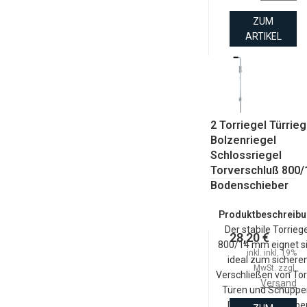
ZUM
ARTIKEL
2 Torriegel Türrieg
Bolzenriegel
Schlossriegel
Torverschluß 800/
Bodenschieber
Produktbeschreib
Der stabile Torriege
28,20 €
800/14 mm eignet s
inkl. inkl. 19%
ideal zum sichere
MwSt. zzgl.
Verschließen von Tor
Versand
Türen und Schuppe
Der Riegel ist silbe