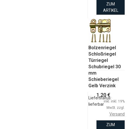
ZUM
ARTIKEL
Bolzenriegel
Schloßriegel
Türriegel
Schubriegel 30
mm
Schieberiegel
Gelb Verzink
1,20 €
Lieferstatus:
inkl. inkl. 19%
lieferbar
MwSt. zzgl.
Versand
ZUM