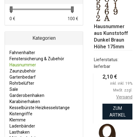
KARABINERHAKEN
KESSELBÜRSTE HEIZKESSELSTANGE
0 €
100 €
KISTENGRIFFE
Hausnummer
aus Kunststoff
KLEMME
Kategorien
Dunkel Braun
Höhe 175mm
LADENBÄNDER
Fahnenhalter
LASTHAKEN
Fenstersicherung & Zubehör
Lieferstatus:
Hausnummer
lieferbar
MÖBELZUBEHÖR
Zaunzubehör
2,10 €
Gartenbedarf
REGALTRÄGER KONSOLSTÜTZE
Rohrbelüfter
inkl. inkl. 19%
MUTTER UND SCHRAUBEN
Sale
MwSt. zzgl.
Garderobenhaken
Versand
SCHARNIERE
Karabinerhaken
Kesselbürste Heizkesselstange
ZUM
SCHATULLEN-VERSCHLÜSSE
Kistengriffe
ARTIKEL
SCHLÖSSER
Klemme
Ladenbänder
SCHMIEDEEISEN BESCHLÄGE
Lasthaken