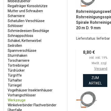
Möbelzubehör
SCHNAPPSCHLOSS
Regalträger Konsolstütze
Mutter und Schrauben
SCHÄKEL, KETTENWIRBEL
Rohrreinigungswel
Scharniere
Rohrreinigungsspi
SEILROLLEN
Schatullen-Verschlüsse
Spirale Rohrreinige
Schlösser
20 m D. 9 mm
SPANNVERSCHLÜSSE
Schmiedeeisen Beschläge
Schnappschloss
STURMHAKEN
Lieferstatus: lieferbar
Schäkel, Kettenwirbel
TORSCHARNIERE
Seilrollen
Spannverschlüsse
8,80 €
TORTREIBRIEGEL
Sturmhaken
inkl. inkl. 19%
Torscharniere
TÜRDRÜCKER
MwSt. zzgl.
Tortreibriegel
Versand
TÜRGRIFFE
Türdrücker
Türgriffe
ZUM
TÜRHALTER
Türhalter
ARTIKEL
Türriegel
TÜRRIEGEL
Vogelhäuser Insektenhäuser
Vorhangschlösser
VOGELHÄUSER INSEKTENHÄUSER
Werkzeuge
VORHANGSCHLÖSSER
Winkelverbinder Flachverbinder
Überfalle