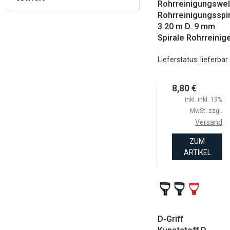
WERKZEUGE
Rohrreinigungswel
Rohrreinigungsspi
WINKELVERBINDER FLACHVERBINDER
3 20 m D. 9 mm
Spirale Rohrreinige
ÜBERFALLE
Lieferstatus: lieferbar
8,80 €
inkl. inkl. 19%
MwSt. zzgl.
Versand
ZUM
ARTIKEL
D-Griff