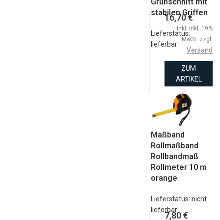
Grünschnitt mit
stabilen Griffen
16,70 €
inkl. inkl. 19%
Lieferstatus:
MwSt. zzgl.
lieferbar
Versand
ZUM
ARTIKEL
Maßband
Rollmaßband
Rollbandmaß
Rollmeter 10 m
orange
Lieferstatus: nicht
lieferbar
7,80 €