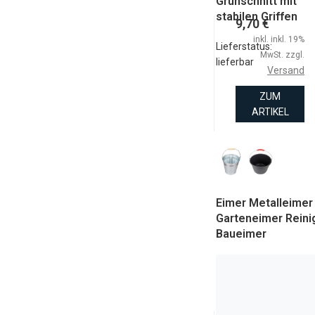
Grünschnitt mit
stabilen Griffen
9,70 €
inkl. inkl. 19%
Lieferstatus:
MwSt. zzgl.
lieferbar
Versand
ZUM
ARTIKEL
Eimer Metalleime
Garteneimer Rein
Baueimer