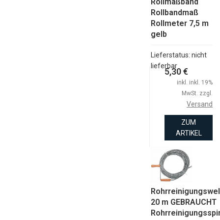
Rollmaßband
Rollbandmaß
Rollmeter 7,5 m
gelb
Lieferstatus: nicht
lieferbar
5,30 €
inkl. inkl. 19%
MwSt. zzgl.
Versand
ZUM
ARTIKEL
Rohrreinigungswel
20 m GEBRAUCHT
Rohrreinigungsspi