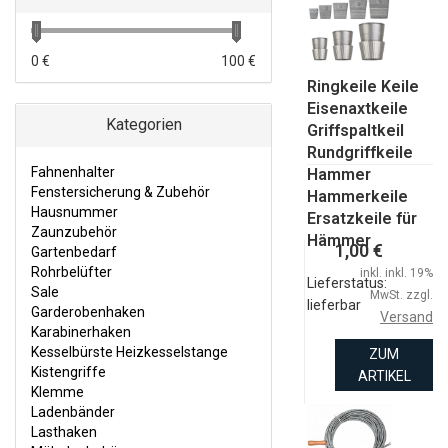
KARABINERHAKEN
KESSELBÜRSTE HEIZKESSELSTANGE
0 €
100 €
KISTENGRIFFE
Ringkeile Keile
Eisenaxtkeile
KLEMME
Kategorien
Griffspaltkeil
Rundgriffkeile
LADENBÄNDER
Fahnenhalter
Hammer
LASTHAKEN
Fenstersicherung & Zubehör
Hammerkeile
Hausnummer
Ersatzkeile für
MÖBELZUBEHÖR
Zaunzubehör
Hämmer
1,00 €
Gartenbedarf
REGALTRÄGER KONSOLSTÜTZE
Rohrbelüfter
inkl. inkl. 19%
Lieferstatus:
MUTTER UND SCHRAUBEN
Sale
MwSt. zzgl.
lieferbar
Garderobenhaken
Versand
SCHARNIERE
Karabinerhaken
Kesselbürste Heizkesselstange
ZUM
SCHATULLEN-VERSCHLÜSSE
Kistengriffe
ARTIKEL
SCHLÖSSER
Klemme
Ladenbänder
SCHMIEDEEISEN BESCHLÄGE
Lasthaken