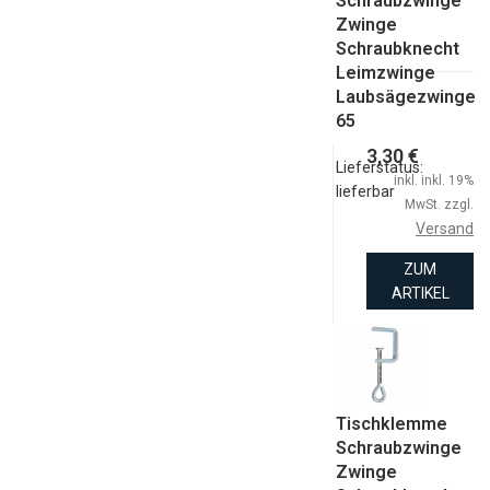
Schraubzwinge
Zwinge
Schraubknecht
Leimzwinge
Laubsägezwinge
65
3,30 €
Lieferstatus:
inkl. inkl. 19%
lieferbar
MwSt. zzgl.
Versand
ZUM
ARTIKEL
Tischklemme
Schraubzwinge
Zwinge