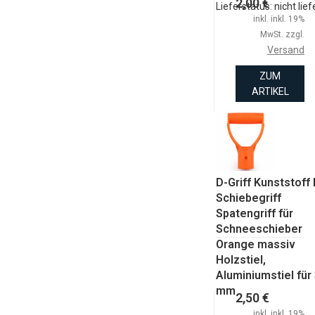
2,00 €
Lieferstatus: nicht lie
inkl. inkl. 19%
MwSt. zzgl.
Versand
ZUM
ARTIKEL
D-Griff Kunststoff 
Schiebegriff
Spatengriff für
Schneeschieber
Orange massiv
Holzstiel,
Aluminiumstiel für
mm
2,50 €
inkl. inkl. 19%